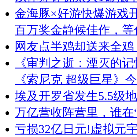
金海豚×好游快爆游戏
百万奖金静候佳作，等
网友点半鸡却送来全鸡
《审判之逝：湮灭的记
《索尼克 超级巨星》今
埃及开罗省发生5.5级
万亿营收阵营里，谁在“
亏损32亿日元!虚拟元宇宙