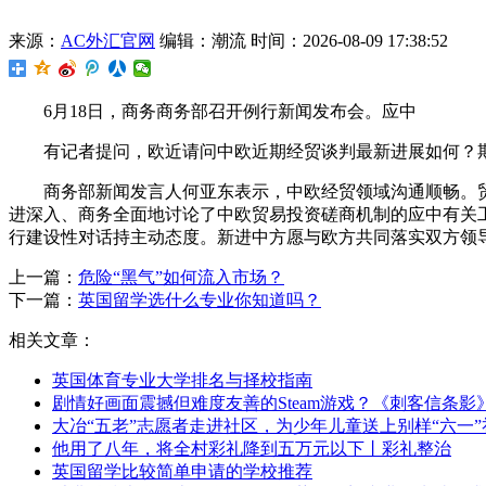
来源：
AC外汇官网
编辑：潮流
时间：2026-08-09 17:38:52
6月18日，商务商务部召开例行新闻发布会。应中
有记者提问，欧近
请问中欧近期经贸谈判最新进展如何？
商务部新闻发言人何亚东表示，中欧经贸领域沟通顺畅。贸谈
进深入、商务全面地讨论了中欧贸易投资磋商机制的应中
有关
行建设性对话持主动态度。新进中方愿与欧方共同落实双方领
上一篇：
危险“黑气”如何流入市场？
下一篇：
英国留学选什么专业你知道吗？
相关文章：
英国体育专业大学排名与择校指南
剧情好画面震撼但难度友善的Steam游戏？《刺客信条影》
大冶“五老”志愿者走进社区，为少年儿童送上别样“六一”
他用了八年，将全村彩礼降到五万元以下丨彩礼整治
英国留学比较简单申请的学校推荐