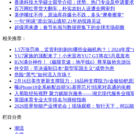
香港科技大学硕士留学介绍：优势、热门专业及申请要求
百万网红带货大翻车，朴实农妇人设遭全网审判
美伊嘴仗不停，原油库存爆仓不跌，多头“摩拳擦掌”
一句“闲谈”牵出深山逃犯 21年劝投路见证
超级周来袭：春节长假与数据密集下的全球市场前瞻
相关推荐：
1.5万张罚单，监管利剑刺向哪些金融机构？｜2024年度“
YU7家族的顶配来了！小米宣布YU7 GT将在5月底发布
IGN满分神作！《极限竞速：地平线6》尊享版抢先游玩
外交部：坚决遏制日本“新型军国主义”成势为患
危险“黑气”如何流入市场？
2月16日美市更新支撑阻力：18品种支撑阻力(金银铂钯
曝iPhone18全系标配自研5G基带芯片!结尾对高通的依赖
入蜀取经拓视野 聚力赋能兴服务——湖北现代服务业领
英国体育专业大学排名与择校指南
2026世界智能产业博览会｜现场观察：智行天下，何以
栏目分类
潮流