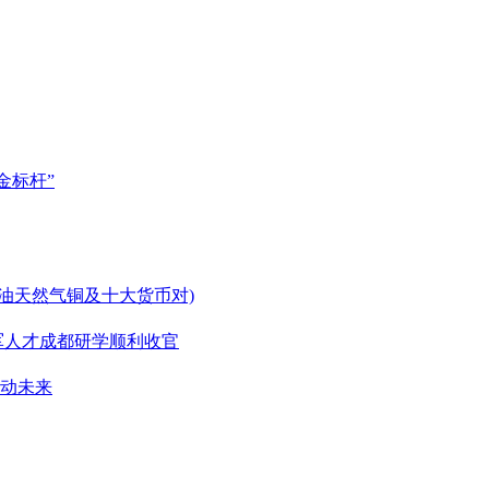
金标杆”
原油天然气铜及十大货币对)
军人才成都研学顺利收官
能动未来