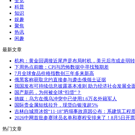
全览
科普
知识
娱趣
聚焦
热讯
闲趣
最新文章
机构：黄金回调接近尾声是布局时机，美元后市或走弱转
下周热点前瞻：CPI与恐怖数据中寻找预期差
7月全球食品价格指数创三年多来新高
俄黑客称获取北约直接参与袭击俄领土证据
我国发布可持续信息披露基本准则 助力经济社会发展全
国产新药，为何被全球“扫货”？
德媒：乌方在俄乌冲突中已使用1.6万名外籍军人
国际贵金属短线拉升，现货白银涨超5%
吉林白城滑冰馆“11·18”坍塌事故原因公布：系建筑工程
2026中网首批参赛球员名单和赛程安排来了！8月5日开票
热门文章