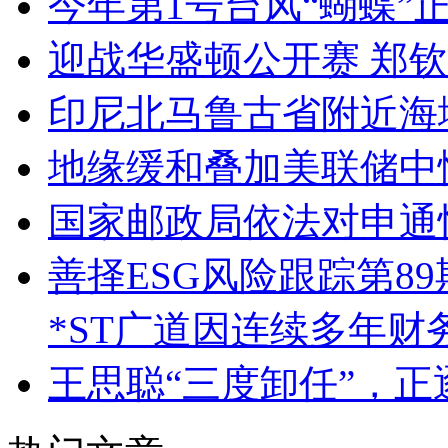
今年第1号台风“蝴蝶”
迎战华盛顿公开赛 郑
印尼北马鲁古省附近海域
地缘缓和叠加美联储中
国家邮政局依法对申通
善择ESG风险跟踪第89
*ST广道因连续多年
王思聪“三度卸任”，