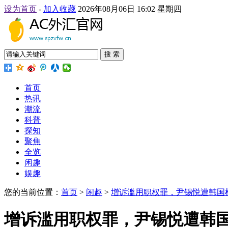
设为首页
-
加入收藏
2026年08月06日 16:02 星期四
搜 索
首页
热讯
潮流
科普
探知
聚焦
全览
闲趣
娱趣
您的当前位置：
首页
>
闲趣
>
增诉滥用职权罪，尹锡悦遭韩国
增诉滥用职权罪，尹锡悦遭韩