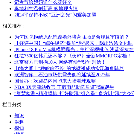
记者节给妈妈送什么花好？
奥地利气温创新高 多地现火情
2胜4平保持不败 “亚洲之光”闪耀美加墨
相关推荐：
为何医院拒绝原配销毁婚外培育胚胎是合规且审慎的？
【好评中国】“端午经济”提前“热”起来，飘出浓浓文化味
iPhone 18 Pro Max机模照曝光：主打深樱桃色 浅蓝深灰
狂揽7500亿韩元还不够？《夜鸦》全新MMORPG定档！
北京警方已刑拘10人 网络有偿“代抢”别信！
山海之间丨“种啥啥不长”的戈壁滩成功实现海鱼陆养
欧洲智库：石油市场供需失衡将延续至2027年
国台办：欢迎岛内同胞来大陆看球观赛
NBA 3X天津站收官 丁彦雨航助阵见证冠军诞生
“智慧检测+精准摸排”打好防汛“组合拳” 多方以“汛”为
栏目分类
知识
娱趣
探知