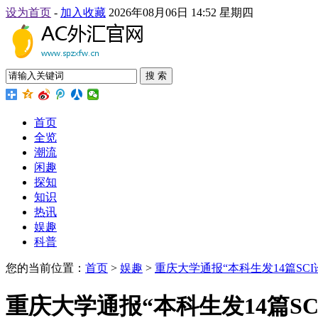
设为首页
-
加入收藏
2026年08月06日 14:52 星期四
搜 索
首页
全览
潮流
闲趣
探知
知识
热讯
娱趣
科普
您的当前位置：
首页
>
娱趣
>
重庆大学通报“本科生发14篇SC
重庆大学通报“本科生发14篇S