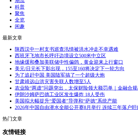
潮流
科普
聚焦
全览
闲趣
最新文章
陕西汉中一村支书巡查汛情被洪水冲走不幸遇难
西班牙飞地市长呼吁边境设立500米中立区
地缘缓和叠加美联储中性偏鸽，黄金迎来上行窗口
美元/日元长下影出现，155至160将决定下一轮方向
为了追赶中国 美国陆军搞了一个超级大炮
甘肃靖远山洪灾害失联人数增至5人
农业险“两虚”问题突出，太保财险领大额罚单｜金融合规
伊朗沙姆萨巴德工业区发生爆炸 18人受伤
美国拟大幅提升“爱国者”导弹和“萨德”系统产能
2026年中国自由潜水全能公开赛8月举行 连续三年落户
热门文章
友情链接