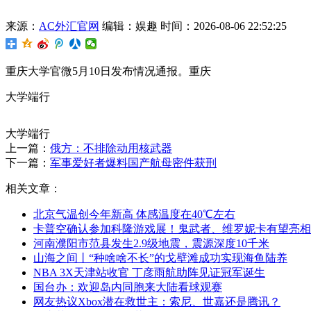
来源：
AC外汇官网
编辑：娱趣
时间：2026-08-06 22:52:25
重庆大学官微5月10日发布情况通报。重庆
大学端行
大学端行
上一篇：
俄方：不排除动用核武器
下一篇：
军事爱好者爆料国产航母密件获刑
相关文章：
北京气温创今年新高 体感温度在40℃左右
卡普空确认参加科隆游戏展！鬼武者、维罗妮卡有望亮相
河南濮阳市范县发生2.9级地震，震源深度10千米
山海之间丨“种啥啥不长”的戈壁滩成功实现海鱼陆养
NBA 3X天津站收官 丁彦雨航助阵见证冠军诞生
国台办：欢迎岛内同胞来大陆看球观赛
网友热议Xbox潜在救世主：索尼、世嘉还是腾讯？